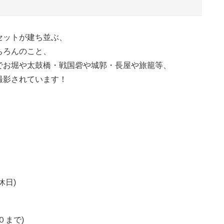
セットが建ち並ぶ、
ちろんのこと、
でお堀や太鼓橋・戦国砦や城郭・長屋や旅籠等、
撮影されています！
休日)
０まで)