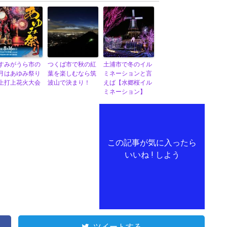
すみがうら市の
つくば市で秋の紅
土浦市で冬のイル
月はあゆみ祭り
葉を楽しむなら筑
ミネーションと言
上打上花火大会
波山で決まり！
えば【水郷桜イル
ミネーション】
この記事が気に入ったら
いいね ! しよう
ツイートする