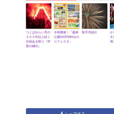
つくばみらい市の
今秋開催！「森林
取手市紹介
か
４００年以上続く
公園SAITAMAみの
８
伝統ある祭り『伊
りフェスタ」
湖
那の綱火』
シェアする