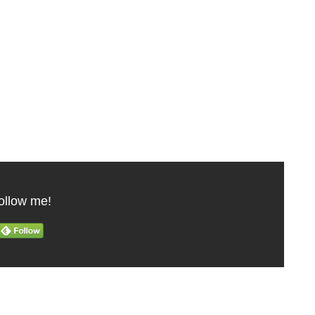
】
ollow me!