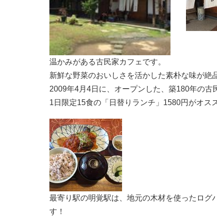
温かみがある古民家カフェです。
新鮮な野菜のおいしさを活かした素朴な味が絶
2009年4月4日に、オープンした、築180年の古民家
1日限定15食の「日替りランチ」1580円がオス
最寄り駅の明覚駅は、地元の木材を使ったログハ
す！