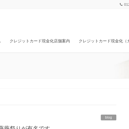
01
ム
クレジットカード現金化店舗案内
クレジットカード現金化（
blog
の薔薇祭りが有名です